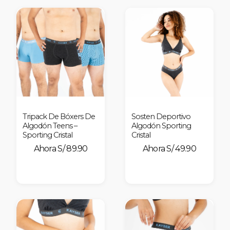
nes
Tripack De Bóxers De
Sosten Deportivo
Algodón Teens –
Algodón Sporting
Sporting Cristal
Cristal
S/ 89.90
S/ 49.90