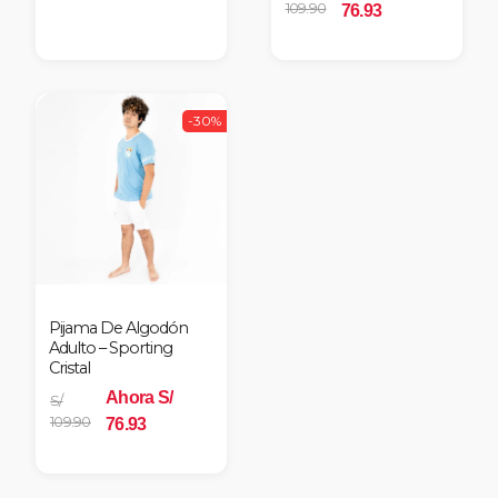
109.90
76.93
-30%
Pijama De Algodón
Adulto – Sporting
Cristal
Ahora S/
S/
109.90
76.93