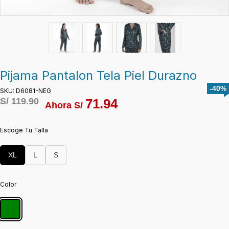
Pijama Pantalon Tela Piel Durazno
-40%
SKU: D6081-NEG
S/
119.90
71.94
Ahora S/
Escoge Tu Talla
XL
L
S
Color