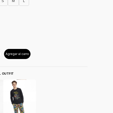
S
M
L
Agregar al carro
 OUTFIT