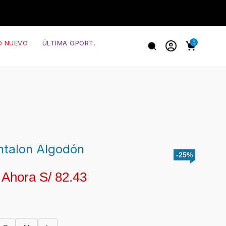
O NUEVO
ÚLTIMA OPORT.
0
ntalon Algodón
-25%
Ahora S/
82.43