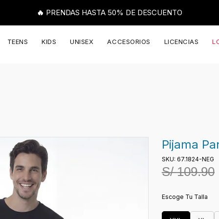
🔥 PRENDAS HASTA 50% DE DESCUENTO
TEENS
KIDS
UNISEX
ACCESORIOS
LICENCIAS
L
Pijama Pa
SKU: 67.1824-NEG
S/
109.90
Escoge Tu Talla