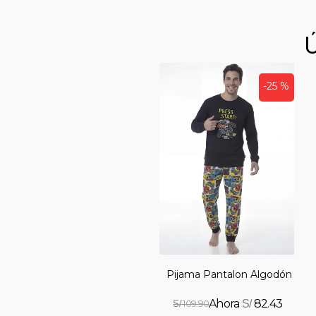
-25 %
Pijama Pantalon Algodón
82.43
S/
109.90
S/