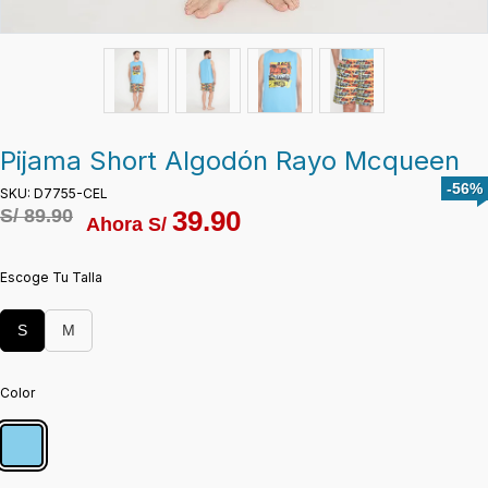
Pijama Short Algodón Rayo Mcqueen
-56%
SKU: D7755-CEL
S/
89.90
39.90
Ahora S/
Escoge Tu Talla
S
M
Color