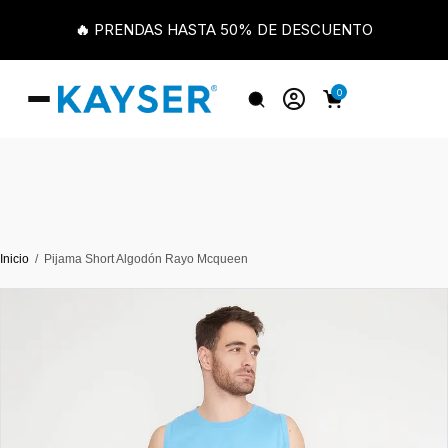
🔥 PRENDAS HASTA 50% DE DESCUENTO
0
Inicio
Pijama Short Algodón Rayo Mcqueen