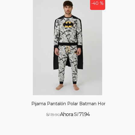
-40 %
Pijama Pantalón Polar Batman Hombre
71.94
S/
119.90
S/