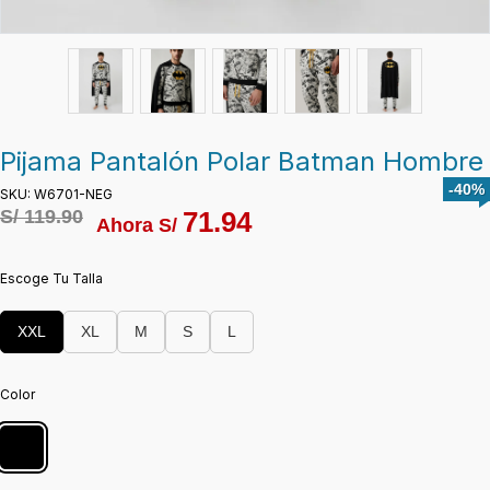
Pijama Pantalón Polar Batman Hombre
-40%
SKU: W6701-NEG
S/
119.90
71.94
Ahora S/
Escoge Tu Talla
XXL
XL
M
S
L
Color