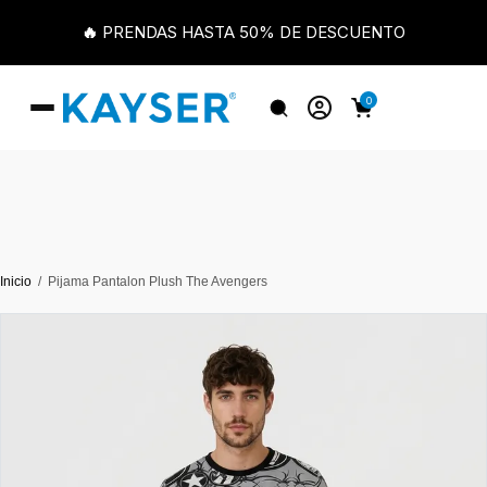
🔥 PRENDAS HASTA 50% DE DESCUENTO
0
Inicio
Pijama Pantalon Plush The Avengers