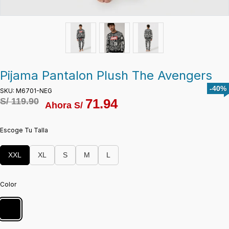
Pijama Pantalon Plush The Avengers
-40%
SKU: M6701-NEG
S/
119.90
71.94
Ahora S/
Escoge Tu Talla
XXL
XL
S
M
L
Color