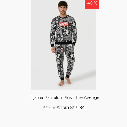
-40 %
Pijama Pantalon Plush The Avengers
71.94
S/
119.90
S/