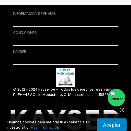
INFORMACION DE ENVIOS
nes
CONDICIONES
KAYSER
© 2012 - 2024 kayser.pe - Todos los derechos reservados.
P4FH+43V Calle Monasterio, C. Monasterio, Lurín 15823
Usamos cookies para mejorar tu experiencia en
Aceptar
nuestro sitio.
Más información